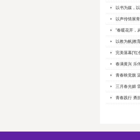
以书为媒，以
以声传情展青
“春暖花开，
以教为帆|教
完美落幕|“
春满黄兴 乐
青春映党旗 
三月春光媚 
青春践行 勇